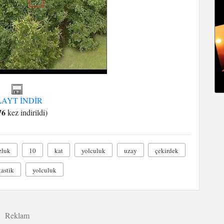
LAYT İNDİR
76
kez indirildi)
zluk
10
kat
yolculuk
uzay
çekirdek
tastik
yolculuk
Reklam