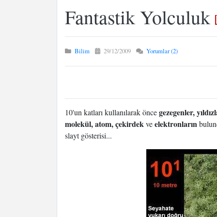
Fantastik Yolculuk
Bilim
29/12/2009
Yorumlar (2)
gezegenler, yıldız
10'un katları kullanılarak önce
molekül, atom, çekirdek
elektronların
ve
bulu
slayt gösterisi...