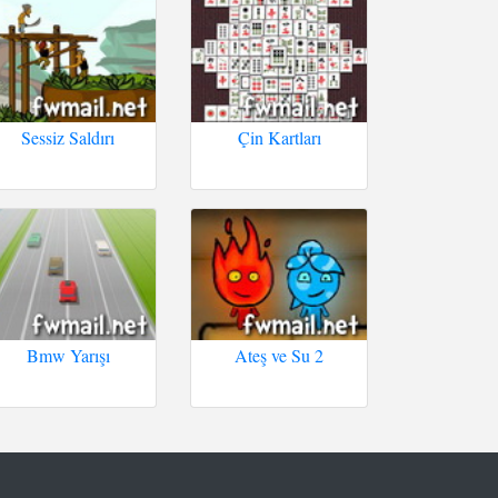
Sessiz Saldırı
Çin Kartları
Bmw Yarışı
Ateş ve Su 2