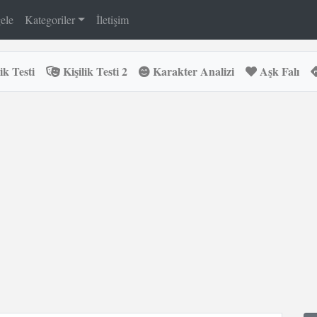
ele
Kategoriler
İletişim
ik Testi
Kişilik Testi 2
Karakter Analizi
Aşk Falı