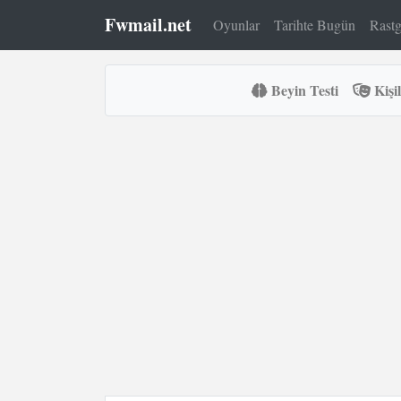
Fwmail.net
Oyunlar
Tarihte Bugün
Rastg
Beyin Testi
Kişil