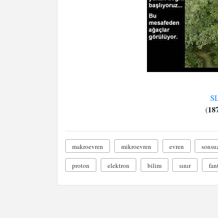
S
18
(
makroevren
mikroevren
evren
sonsu
proton
elektron
bilim
sınır
fan