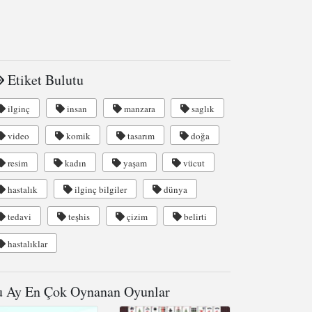
Etiket Bulutu
ilginç
insan
manzara
saglık
video
komik
tasarım
doğa
resim
kadın
yaşam
vücut
hastalık
ilginç bilgiler
dünya
tedavi
teşhis
çizim
belirti
hastalıklar
 Ay En Çok Oynanan Oyunlar