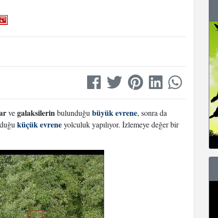
lar
galaksilerin
büyük evrene
ve
bulunduğu
, sonra da
küçük evrene
nduğu
yolculuk yapılıyor. İzlemeye değer bir