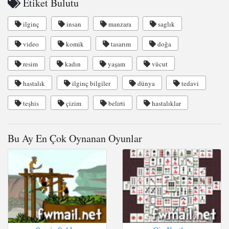
Etiket Bulutu
ilginç
insan
manzara
saglık
video
komik
tasarım
doğa
resim
kadın
yaşam
vücut
hastalık
ilginç bilgiler
dünya
tedavi
teşhis
çizim
belirti
hastalıklar
Bu Ay En Çok Oynanan Oyunlar