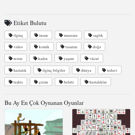
Etiket Bulutu
ilginç
insan
manzara
saglık
video
komik
tasarım
doğa
resim
kadın
yaşam
vücut
hastalık
ilginç bilgiler
dünya
tedavi
teşhis
çizim
belirti
hastalıklar
Bu Ay En Çok Oynanan Oyunlar