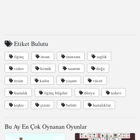
Etiket Bulutu
ilginç
insan
manzara
saglık
video
komik
tasarım
doğa
resim
kadın
yaşam
vücut
hastalık
ilginç bilgiler
dünya
tedavi
teşhis
çizim
belirti
hastalıklar
Bu Ay En Çok Oynanan Oyunlar