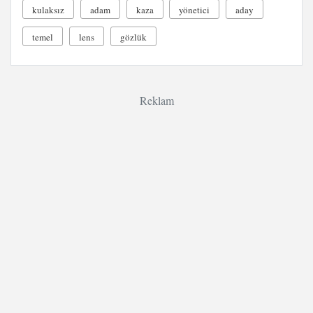
kulaksız
adam
kaza
yönetici
aday
temel
lens
gözlük
Reklam