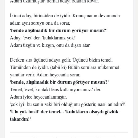
Adam üzülmüştür, derhal adayı odadan kovar.
İkinci aday, birinciden de iyidir. Konuşmanın devamında
adam aynı soruyu ona da sorar,
'bende alışılmadık bir durum görüyor musun?'
Aday, 'evet' der, 'kulaklarınız yok!'
Adam üzgün ve kızgın, onu da dışarı atar.
Derken sıra üçüncü adaya gelir. Üçüncü bizim temel.
Tümünden de iyidir. (tabii ki) Bütün sorulara mükemmel
yanıtlar verir. Adam heyecanla sorar,
'bende, alışılmadık bir durum görüyor musun?'
Temel, 'evet, kontakt lens kullanıyorsunuz.' der.
Adam iyice heyecanlanmıştır,
'çok iyi! bu senin zeki biri olduğunu gösterir, nasıl anladın?'
'Ula çok basit' der temel... 'kulakların olsaydı gözlük
takardın!'