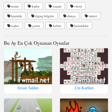
resim
kadın
yaşam
vücut
hastalık
ilginç bilgiler
dünya
tedavi
teşhis
çizim
belirti
hastalıklar
Bu Ay En Çok Oynanan Oyunlar
Sessiz Saldırı
Çin Kartları