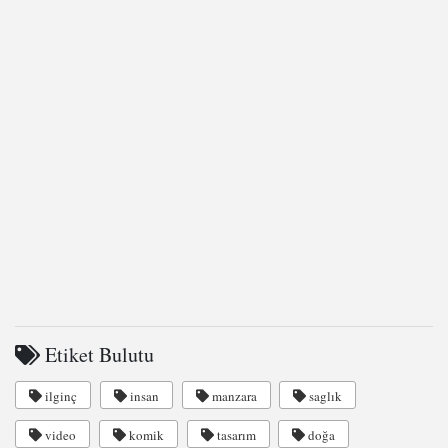
Etiket Bulutu
ilginç
insan
manzara
saglık
video
komik
tasarım
doğa