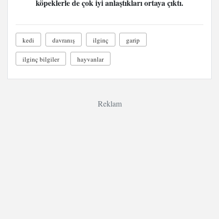
köpeklerle de çok iyi anlaştıkları ortaya çıktı.
kedi
davranış
ilginç
garip
ilginç bilgiler
hayvanlar
Reklam