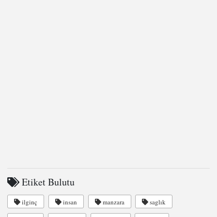
Etiket Bulutu
ilginç
insan
manzara
saglık