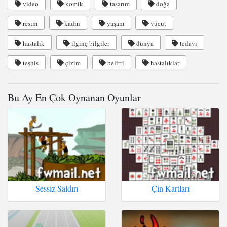
video
komik
tasarım
doğa
resim
kadın
yaşam
vücut
hastalık
ilginç bilgiler
dünya
tedavi
teşhis
çizim
belirti
hastalıklar
Bu Ay En Çok Oynanan Oyunlar
Sessiz Saldırı
Çin Kartları