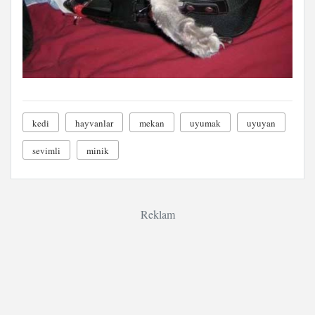
kedi
hayvanlar
mekan
uyumak
uyuyan
sevimli
minik
Reklam