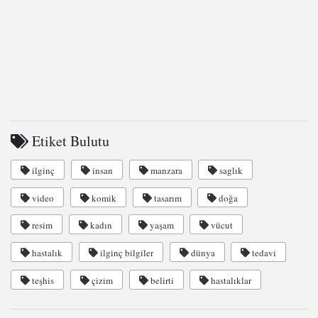
Etiket Bulutu
ilginç
insan
manzara
saglık
video
komik
tasarım
doğa
resim
kadın
yaşam
vücut
hastalık
ilginç bilgiler
dünya
tedavi
teşhis
çizim
belirti
hastalıklar