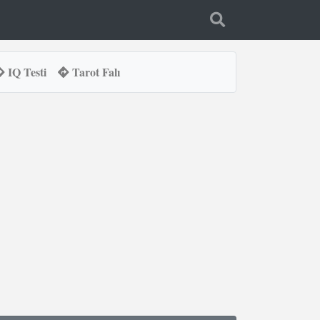
IQ Testi
Tarot Falı