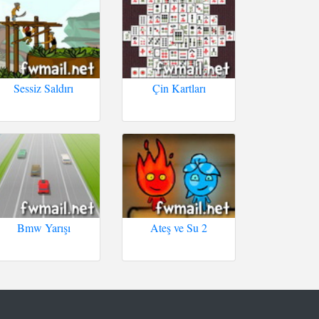
Sessiz Saldırı
Çin Kartları
Bmw Yarışı
Ateş ve Su 2