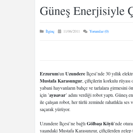
Güneş Enerjisiyle 
İlginç
11/06/2011
Yorumlar (0)
Erzurum
Uzundere
'un
İlçesi’nde 30 yıllık elekt
Mustafa Karasungur
, çiftçilerin korkulu rüyası 
yabani hayvanların bahçe ve tarlalara girmesini 
ayısavar
için ’
’ adını verdiği robot yaptı. Güneş en
ile çalışan robot, her türlü zeminde rahatlıkla ses v
saçarak yürüyor.
Gölbaşı Köyü
Uzundere İlçesi’ne bağlı
’nde otur
yaşındaki Mustafa Karasungur, çiftçilerden gelep 