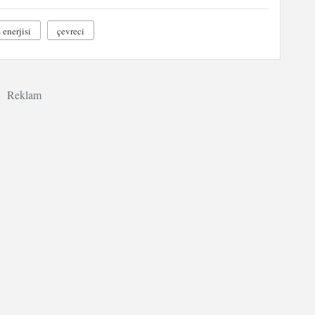
 enerjisi
çevreci
Reklam