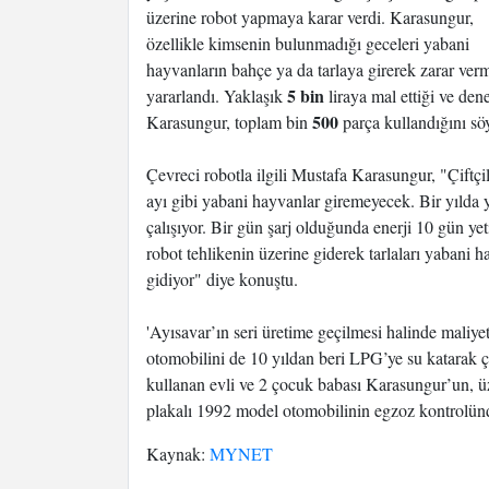
üzerine robot yapmaya karar verdi. Karasungur,
özellikle kimsenin bulunmadığı geceleri yabani
hayvanların bahçe ya da tarlaya girerek zarar ver
5 bin
yararlandı. Yaklaşık
liraya mal ettiği ve den
500
Karasungur, toplam bin
parça kullandığını sö
Çevreci robotla ilgili Mustafa Karasungur, "Çiftçi
ayı gibi yabani hayvanlar giremeyecek. Bir yılda 
çalışıyor. Bir gün şarj olduğunda enerji 10 gün ye
robot tehlikenin üzerine giderek tarlaları yabani 
gidiyor" diye konuştu.
'Ayısavar’ın seri üretime geçilmesi halinde maliy
otomobilini de 10 yıldan beri LPG’ye su katarak ça
kullanan evli ve 2 çocuk babası Karasungur’un, 
plakalı 1992 model otomobilinin egzoz kontrolünde
Kaynak:
MYNET