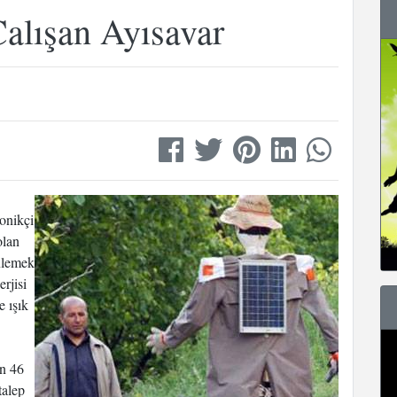
Çalışan Ayısavar
ronikçi
olan
önlemek
erjisi
e ışık
an 46
talep