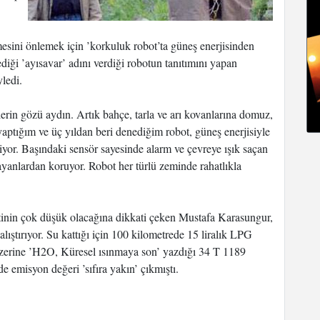
mesini önlemek için ’korkuluk robot’ta güneş enerjisinden
ediği ’ayısavar’ adını verdiği robotun tanıtımını yapan
yledi.
lerin gözü aydın. Artık bahçe, tarla ve arı kovanlarına domuz,
yaptığım ve üç yıldan beri denediğim robot, güneş enerjisiyle
tiyor. Başındaki sensör sayesinde alarm ve çevreye ışık saçan
hayanlardan koruyor. Robot her türlü zeminde rahatlıkla
etinin çok düşük olacağına dikkati çeken Mustafa Karasungur,
lıştırıyor. Su kattığı için 100 kilometrede 15 liralık LPG
üzerine ’H2O, Küresel ısınmaya son’ yazdığı 34 T 1189
 emisyon değeri ’sıfıra yakın’ çıkmıştı.