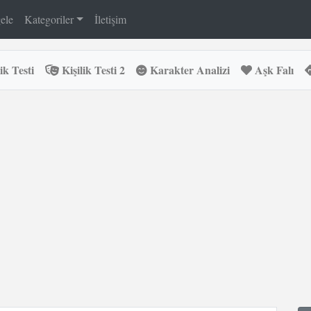
ele
Kategoriler
İletişim
ik Testi
Kişilik Testi 2
Karakter Analizi
Aşk Falı