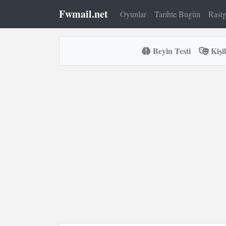
Fwmail.net
Oyunlar
Tarihte Bugün
Rastg
Beyin Testi
Kişil