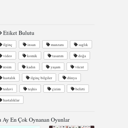
Etiket Bulutu
ilginç
insan
manzara
saglık
video
komik
tasarım
doğa
resim
kadın
yaşam
vücut
hastalık
ilginç bilgiler
dünya
tedavi
teşhis
çizim
belirti
hastalıklar
 Ay En Çok Oynanan Oyunlar