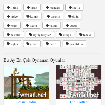
ilginç
insan
manzara
saglık
video
komik
tasarım
doğa
resim
kadın
yaşam
vücut
hastalık
ilginç bilgiler
dünya
tedavi
teşhis
çizim
belirti
hastalıklar
Bu Ay En Çok Oynanan Oyunlar
Sessiz Saldırı
Çin Kartları