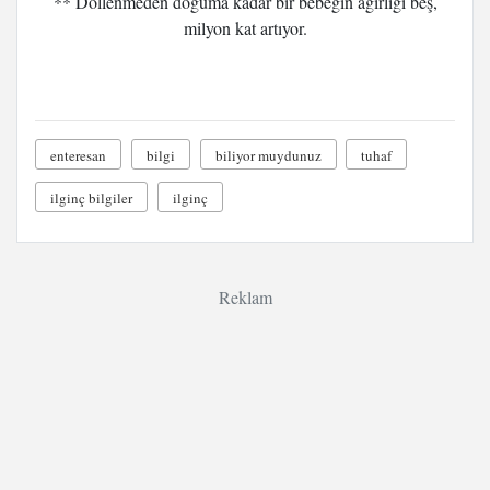
** Döllenmeden doğuma kadar bir bebeğin ağırlığı beş,
milyon kat artıyor.
enteresan
bilgi
biliyor muydunuz
tuhaf
ilginç bilgiler
ilginç
Reklam