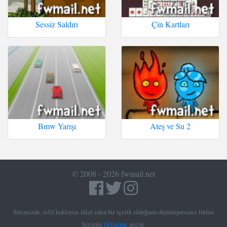
Sessiz Saldırı
Çin Kartları
Bmw Yarışı
Ateş ve Su 2
© 2008 - 2026 fwmail.net
Sitemizde, telif haklarını ihlal eden bir içerik olduğunu düşünüyorsanız lütfen
bizimle
iletişime
geçin.