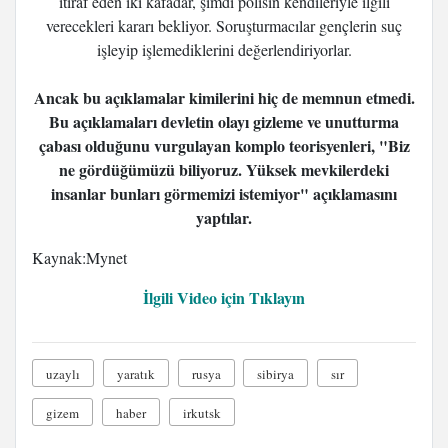
itiraf eden iki kafadar, şimdi polisin kendileriyle ilgili
verecekleri kararı bekliyor. Soruşturmacılar gençlerin suç
işleyip işlemediklerini değerlendiriyorlar.
Ancak bu açıklamalar kimilerini hiç de memnun etmedi.
Bu açıklamaları devletin olayı gizleme ve unutturma
çabası olduğunu vurgulayan komplo teorisyenleri, "Biz
ne gördüğümüzü biliyoruz. Yüksek mevkilerdeki
insanlar bunları görmemizi istemiyor" açıklamasını
yaptılar.
Kaynak:Mynet
İlgili Video için Tıklayın
uzaylı
yaratık
rusya
sibirya
sır
gizem
haber
irkutsk