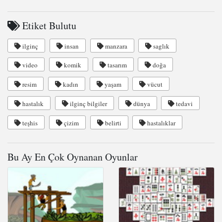
Etiket Bulutu
ilginç
insan
manzara
saglık
video
komik
tasarım
doğa
resim
kadın
yaşam
vücut
hastalık
ilginç bilgiler
dünya
tedavi
teşhis
çizim
belirti
hastalıklar
Bu Ay En Çok Oynanan Oyunlar