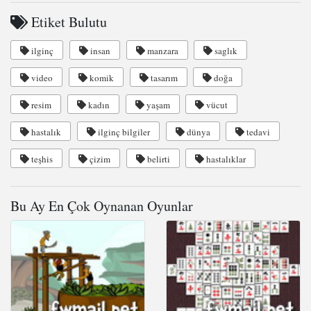
Etiket Bulutu
ilginç
insan
manzara
saglık
video
komik
tasarım
doğa
resim
kadın
yaşam
vücut
hastalık
ilginç bilgiler
dünya
tedavi
teşhis
çizim
belirti
hastalıklar
Bu Ay En Çok Oynanan Oyunlar