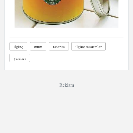
ilginç
mum
tasarım
ilginç tasarımlar
yaratıcı
Reklam