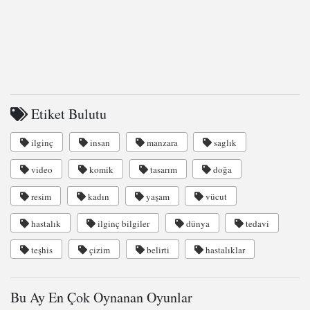
Etiket Bulutu
ilginç
insan
manzara
saglık
video
komik
tasarım
doğa
resim
kadın
yaşam
vücut
hastalık
ilginç bilgiler
dünya
tedavi
teşhis
çizim
belirti
hastalıklar
Bu Ay En Çok Oynanan Oyunlar