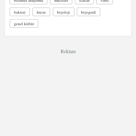
bilimsel araştırma
mucitler
icatlar
virüs
bakteri
hücre
biyoloji
biyografi
genel kültür
Reklam