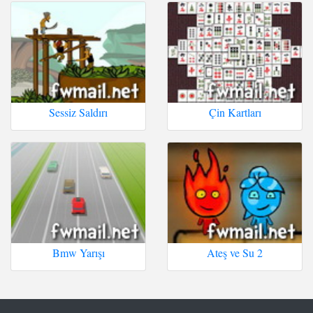
Sessiz Saldırı
Çin Kartları
Bmw Yarışı
Ateş ve Su 2