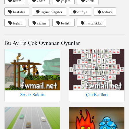
resim
kadın
yaşam
vücut
hastalık
ilginç bilgiler
dünya
tedavi
teşhis
çizim
belirti
hastalıklar
Bu Ay En Çok Oynanan Oyunlar
Sessiz Saldırı
Çin Kartları