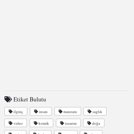
Etiket Bulutu
ilginç
insan
manzara
saglık
video
komik
tasarım
doğa