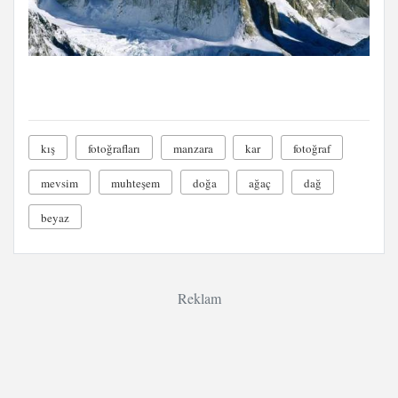
kış
fotoğrafları
manzara
kar
fotoğraf
mevsim
muhteşem
doğa
ağaç
dağ
beyaz
Reklam