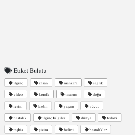
Etiket Bulutu
ilginç
insan
manzara
saglık
video
komik
tasarım
doğa
resim
kadın
yaşam
vücut
hastalık
ilginç bilgiler
dünya
tedavi
teşhis
çizim
belirti
hastalıklar