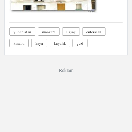
yunanistan
manzara
ilginç
enterasan
kasaba
kaya
kayalık
gezi
Reklam