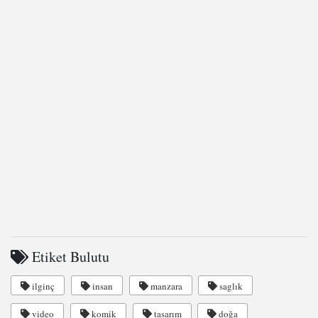
Etiket Bulutu
ilginç
insan
manzara
saglık
video
komik
tasarım
doğa