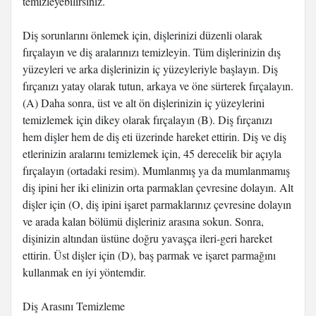
temizleyebilirsiniz.
Diş sorunlarını önlemek için, dişlerinizi düzenli olarak
fırçalayın ve diş aralarınızı temizleyin. Tüm dişlerinizin dış
yüzeyleri ve arka dişlerinizin iç yüzeyleriyle başlayın. Diş
fırçanızı yatay olarak tutun, arkaya ve öne sürterek fırçalayın.
(A) Daha sonra, üst ve alt ön dişlerinizin iç yüzeylerini
temizlemek için dikey olarak fırçalayın (B). Diş fırçanızı
hem dişler hem de diş eti üzerinde hareket ettirin. Diş ve diş
etlerinizin aralarını temizlemek için, 45 derecelik bir açıyla
fırçalayın (ortadaki resim). Mumlanmış ya da mumlanmamış
diş ipini her iki elinizin orta par­maklan çevresine dolayın. Alt
dişler için (O, diş ipini işaret parmak­larınız çevresine dolayın
ve arada kalan bölümü dişleriniz arasına sokun. Sonra,
dişinizin altından üstüne doğru yavaşça ileri-geri hareket
ettirin. Üst dişler için (D), baş par­mak ve işaret parmağını
kullanmak en iyi yön­temdir.
Diş Arasını Temizleme