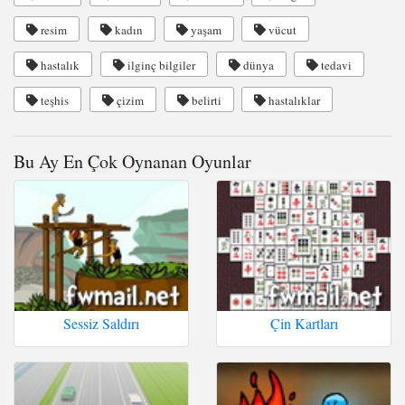
resim
kadın
yaşam
vücut
hastalık
ilginç bilgiler
dünya
tedavi
teşhis
çizim
belirti
hastalıklar
Bu Ay En Çok Oynanan Oyunlar
Sessiz Saldırı
Çin Kartları