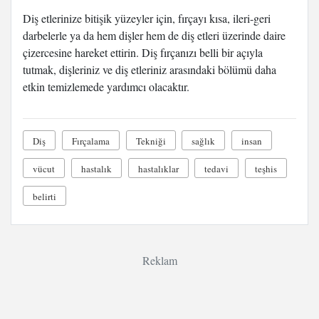
Diş etlerinize bitişik yüzeyler için, fırçayı kısa, ileri-geri
darbelerle ya da hem dişler hem de diş etleri üzerinde daire
çizercesine hareket ettirin. Diş fırçanızı belli bir açıyla
tutmak, dişleriniz ve diş etleriniz arasındaki bölümü daha
etkin temizlemede yardımcı olacaktır.
Diş
Fırçalama
Tekniği
sağlık
insan
vücut
hastalık
hastalıklar
tedavi
teşhis
belirti
Reklam