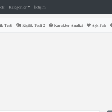
ele
Kategoriler
İletişim
ik Testi
Kişilik Testi 2
Karakter Analizi
Aşk Falı