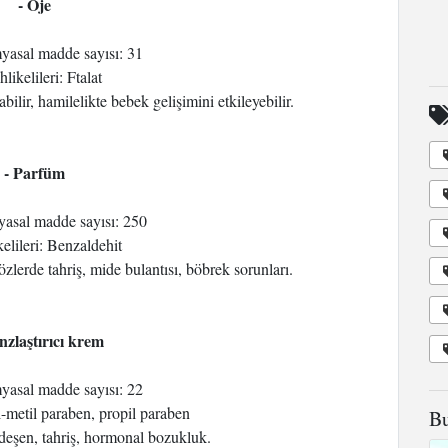
- Oje
myasal madde sayısı: 31
hlikelileri: Ftalat
bilir, hamilelikte bebek gelişimini etkileyebilir.
- Parfüm
yasal madde sayısı: 250
kelileri: Benzaldehit
özlerde tahriş, mide bulantısı, böbrek sorunları.
nzlaştırıcı krem
myasal madde sayısı: 22
il-metil paraben, propil paraben
Bu
rdeşen, tahriş, hormonal bozukluk.