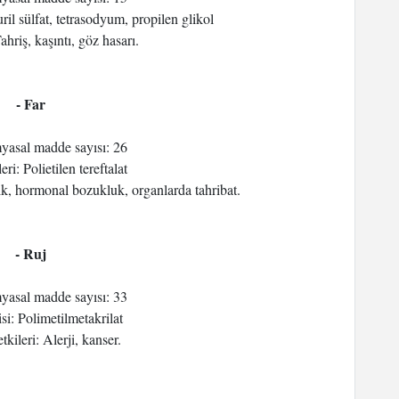
ril sülfat, tetrasodyum, propilen glikol
ahriş, kaşıntı, göz hasarı.
- Far
myasal madde sayısı: 26
eri: Polietilen tereftalat
rlık, hormonal bozukluk, organlarda tahribat.
- Ruj
myasal madde sayısı: 33
isi: Polimetilmetakrilat
tkileri: Alerji, kanser.