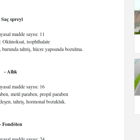
- Saç spreyi
myasal madde sayısı: 11
i: Oktinoksat, isophthalate
er, burunda tahriş, hücre yapısında bozulma.
- Allık
myasal madde sayısı: 16
araben, metil paraben, propil paraben
rdeşen, tahriş, hormonal bozukluk.
- Fondöten
myasal madde sayısı: 24