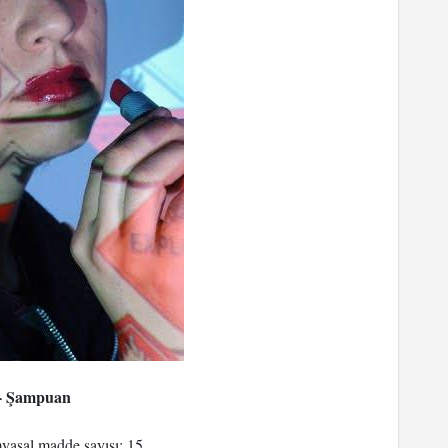
- Şampuan
myasal madde sayısı: 15