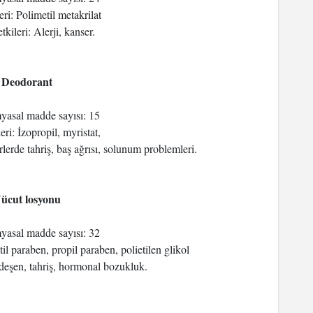
eri: Polimetil metakrilat
tkileri: Alerji, kanser.
- Deodorant
myasal madde sayısı: 15
eri: İzopropil, myristat,
erlerde tahriş, baş ağrısı, solunum problemleri.
Vücut losyonu
myasal madde sayısı: 32
til paraben, propil paraben, polietilen glikol
rdeşen, tahriş, hormonal bozukluk.