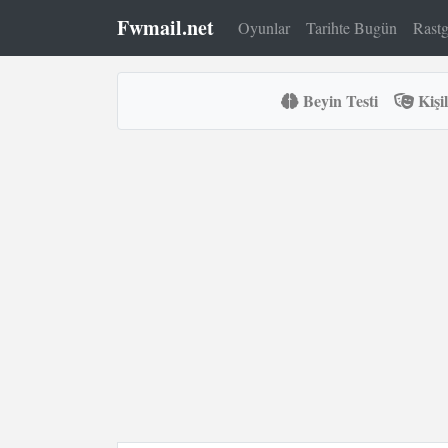
Fwmail.net
Oyunlar
Tarihte Bugün
Rastg
Beyin Testi
Kişil