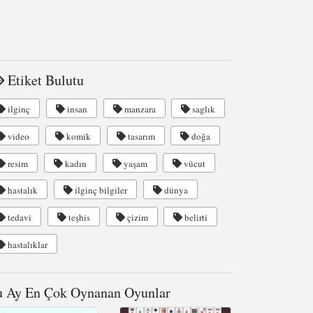
Etiket Bulutu
ilginç
insan
manzara
saglık
video
komik
tasarım
doğa
resim
kadın
yaşam
vücut
hastalık
ilginç bilgiler
dünya
tedavi
teşhis
çizim
belirti
hastalıklar
 Ay En Çok Oynanan Oyunlar