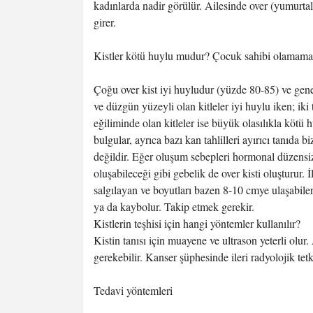
kadınlarda nadir görülür. Ailesinde over (yumurtal
girer.
Kistler kötü huylu mudur? Çocuk sahibi olamama ne
Çoğu over kist iyi huyludur (yüzde 80-85) ve genel
ve düzgün yüzeyli olan kitleler iyi huylu iken; iki 
eğiliminde olan kitleler ise büyük olasılıkla kötü
bulgular, ayrıca bazı kan tahlilleri ayırıcı tanıda b
değildir. Eğer oluşum sebepleri hormonal düzensizlik
oluşabileceği gibi gebelik de over kisti oluşturur.
salgılayan ve boyutları bazen 8-10 cmye ulaşabilen
ya da kaybolur. Takip etmek gerekir.
Kistlerin teşhisi için hangi yöntemler kullanılır?
Kistin tanısı için muayene ve ultrason yeterli olur.
gerekebilir. Kanser şüphesinde ileri radyolojik tet
Tedavi yöntemleri