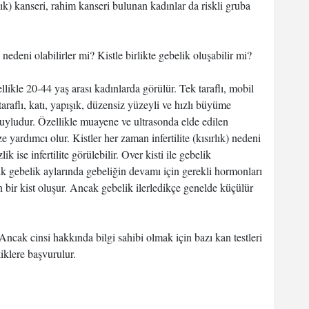
ık) kanseri, rahim kanseri bulunan kadınlar da riskli gruba
deni olabilirler mi? Kistle birlikte gebelik oluşabilir mi?
likle 20-44 yaş arası kadınlarda görülür. Tek taraflı, mobil
taraflı, katı, yapışık, düzensiz yüzeyli ve hızlı büyüme
 huyludur. Özellikle muayene ve ultrasonda elde edilen
ize yardımcı olur. Kistler her zaman infertilite (kısırlık) nedeni
 ise infertilite görülebilir. Over kisti ile gebelik
 İlk gebelik aylarında gebeliğin devamı için gerekli hormonları
 bir kist oluşur. Ancak gebelik ilerledikçe genelde küçülür
 Ancak cinsi hakkında bilgi sahibi olmak için bazı kan testleri
kiklere başvurulur.