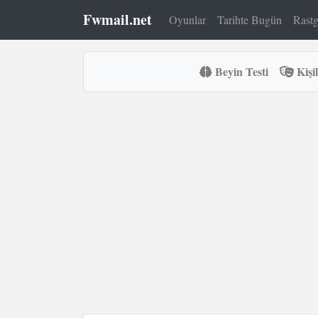
Fwmail.net
Oyunlar
Tarihte Bugün
Rastg
Beyin Testi
Kişil