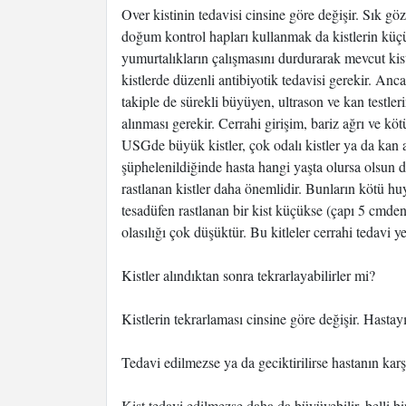
Over kistinin tedavisi cinsine göre değişir. Sık göz
doğum kontrol hapları kullanmak da kistlerin küç
yumurtalıkların çalışmasını durdurarak mevcut kist
kistlerde düzenli antibiyotik tedavisi gerekir. A
takiple de sürekli büyüyen, ultrason ve kan testler
alınması gerekir. Cerrahi girişim, bariz ağrı ve k
USGde büyük kistler, çok odalı kistler ya da kan 
şüphelenildiğinde hasta hangi yaşta olursa olsun 
rastlanan kistler daha önemlidir. Bunların kötü h
tesadüfen rastlanan bir kist küçükse (çapı 5 cmden
olasılığı çok düşüktür. Bu kitleler cerrahi tedavi ye
Kistler alındıktan sonra tekrarlayabilirler mi?
Kistlerin tekrarlaması cinsine göre değişir. Hasta
Tedavi edilmezse ya da geciktirilirse hastanın karş
Kist tedavi edilmezse daha da büyüyebilir, belli b