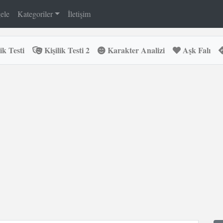
ele
Kategoriler
İletişim
ik Testi
Kişilik Testi 2
Karakter Analizi
Aşk Falı