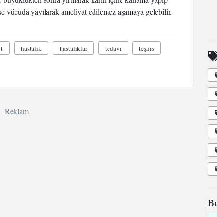
ise vücuda yayılarak ameliyat edilemez aşamaya gelebilir.
t
hastalık
hastalıklar
tedavi
teşhis
Reklam
Bu