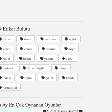
Etiket Bulutu
ilginç
insan
manzara
saglık
video
komik
tasarım
doğa
resim
kadın
yaşam
vücut
hastalık
ilginç bilgiler
dünya
tedavi
teşhis
çizim
belirti
hastalıklar
 Ay En Çok Oynanan Oyunlar