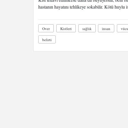
hastanın hayatını tehlikeye sokabilir. Kötü huylu 
Over
Kistleri
sağlık
insan
vücu
belirti