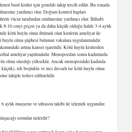
lenen basit kistler için genelde takip tercih edilir. Bu esnada
ülmesine yardımcı olur. Doğum kontrol hapları
lerin vücut tarafından emilmesine yardımcı olur. İltihabi
ncak 8-10 cmyi geçen ya da daha küçük olduğu halde 3-4 aylık
inde kötü huylu olma ihtimali olan kistlerin ameliyat ile
ötü huylu olma şüphesi bulunan vakalara uygulanmalıdır.
akımındaki artma kanser işaretidir. Kötü huylu kistlerden
derhal ameliyat yapılmalıdır. Menopozdan sonra kadınlarda
uylu olma olasılığı yüksektir. Ancak menopozdaki kadında
 küçük), tek boşluklu ve inci duvarlı ise kötü huylu olma
rine takiple tedavi edilmelidir.
yı 6 aylık muayene ve ultrason takibi ile izlemek uygundur.
ılaşacağı sorunlar nelerdir?
ir büyüklükten sonra yırtılarak karın içine kanama yapıp