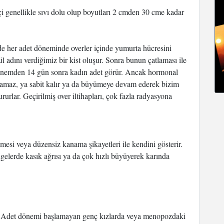
i genellikle sıvı dolu olup boyutları 2 cmden 30 cme kadar
e her adet döneminde overler içinde yumurta hücresini
l adını verdiğimiz bir kist oluşur. Sonra bunun çatlaması ile
dönemden 14 gün sonra kadın adet görür. Ancak hormonal
tlamaz, ya sabit kalır ya da büyümeye devam ederek bizim
tururlar. Geçirilmiş over iltihapları, çok fazla radyasyona
kmesi veya düzensiz kanama şikayetleri ile kendini gösterir.
gelerde kasık ağrısı ya da çok hızlı büyüyerek karında
ür. Adet dönemi başlamayan genç kızlarda veya menopozdaki