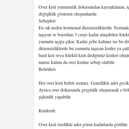
Over kisti yumurtalık dokusundan kaynaklanan, iç
değişiklik gösteren oluşumlardır.
Sebepleri
En sık neden hormonal düzensizliklerdir. Normald
taşıyan ve boyutları 3 cmye kadar ulaşabilen folekü
yumurta açığa çıkar. Kadın gebe kalmaz ise bu 
düzensizliklerde bu yumurta taşıyan kistler ya ça
basit kist veya folekül kisti dediğimiz kistleri oluş
maruz kalma da over kistine sebep olabilir.
Belirtileri
Her over kisti belirti vermez. Genellikle adet geci
Ayrıca over dokusunda gerginlik oluşturarak o böl
şişkinlik yapabilir.
Kimlerde
Over kisti özellikle adet gören kadınlarda görül