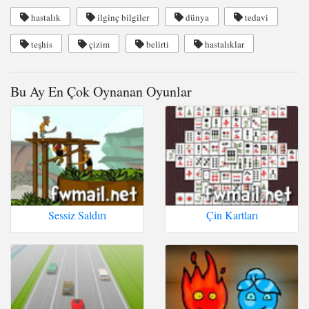
hastalık
ilginç bilgiler
dünya
tedavi
teşhis
çizim
belirti
hastalıklar
Bu Ay En Çok Oynanan Oyunlar
Sessiz Saldırı
Çin Kartları