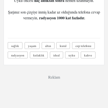
ilaç aldıktan sonra
Uyku öncesi
hemen uzanmayın.
Şarjınız son çizgiye inmiş kadar az olduğunda telefona cevap
radyasyon 1000 kat fazladır.
vermeyin,
sağlık
yaşam
altın
kural
cep telefonu
radyasyon
kulaklık
ideal
uyku
kahve
Reklam