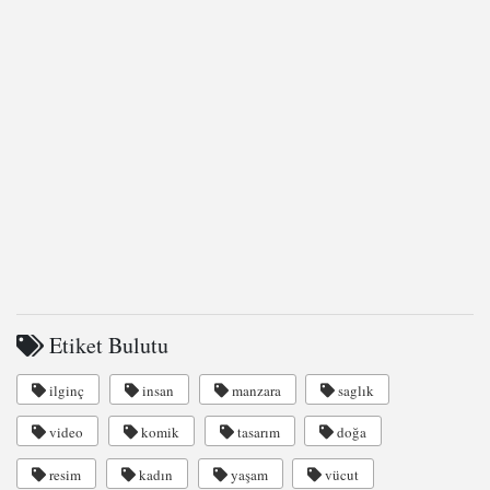
Etiket Bulutu
ilginç
insan
manzara
saglık
video
komik
tasarım
doğa
resim
kadın
yaşam
vücut