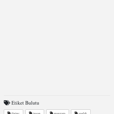
Etiket Bulutu
ilginç
insan
manzara
saglık