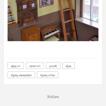
ağaç ev
oyun evi
çocuk
ağaç
ilginç mimariler
ilginç evler
Reklam