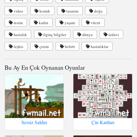
video
komik
tasarım
doğa
resim
kadın
yaşam
vücut
hastalık
ilginç bilgiler
dünya
tedavi
teşhis
çizim
belirti
hastalıklar
Bu Ay En Çok Oynanan Oyunlar
Sessiz Saldırı
Çin Kartları