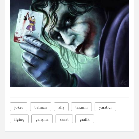
joker
batman
afiş
tasarım
yaratıcı
ilginç
çalışma
sanat
grafik