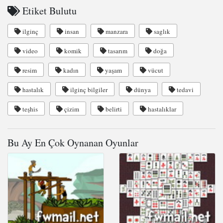
Etiket Bulutu
ilginç
insan
manzara
saglık
video
komik
tasarım
doğa
resim
kadın
yaşam
vücut
hastalık
ilginç bilgiler
dünya
tedavi
teşhis
çizim
belirti
hastalıklar
Bu Ay En Çok Oynanan Oyunlar