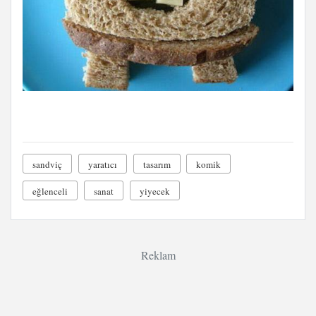
sandviç
yaratıcı
tasarım
komik
eğlenceli
sanat
yiyecek
Reklam