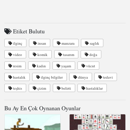
Etiket Bulutu
ilginç
insan
manzara
saglık
video
komik
tasarım
doğa
resim
kadın
yaşam
vücut
hastalık
ilginç bilgiler
dünya
tedavi
teşhis
çizim
belirti
hastalıklar
Bu Ay En Çok Oynanan Oyunlar