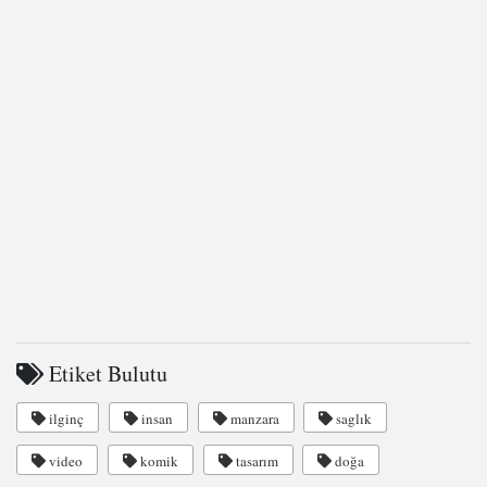
Etiket Bulutu
ilginç
insan
manzara
saglık
video
komik
tasarım
doğa