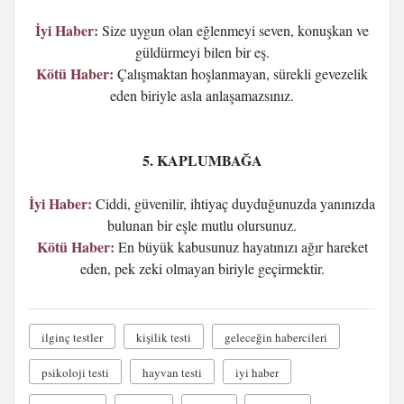
İyi Haber:
Size uygun olan eğlenmeyi seven, konuşkan ve
güldürmeyi bilen bir eş.
Kötü Haber:
Çalışmaktan hoşlanmayan, sürekli gevezelik
eden biriyle asla anlaşamazsınız.
5. KAPLUMBAĞA
İyi Haber:
Ciddi, güvenilir, ihtiyaç duyduğunuzda yanınızda
bulunan bir eşle mutlu olursunuz.
Kötü Haber:
En büyük kabusunuz hayatınızı ağır hareket
eden, pek zeki olmayan biriyle geçirmektir.
ilginç testler
kişilik testi
geleceğin habercileri
psikoloji testi
hayvan testi
iyi haber