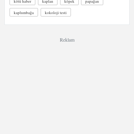
kötü haber
kaplan
köpek
papağan
kaplumbağa
kokoloji testi
Reklam