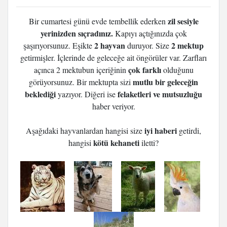
zil sesiyle
Bir cumartesi günü evde tembellik ederken
yerinizden sıçradınız.
Kapıyı açtığınızda çok
2 hayvan
2 mektup
şaşırıyorsunuz. Eşikte
duruyor. Size
getirmişler. İçlerinde de geleceğe ait öngörüler var. Zarfları
çok farklı
açınca 2 mektubun içeriğinin
olduğunu
mutlu bir geleceğin
görüyorsunuz. Bir mektupta sizi
beklediği
felaketleri ve mutsuzluğu
yazıyor. Diğeri ise
haber veriyor.
iyi haberi
Aşağıdaki hayvanlardan hangisi size
getirdi,
kötü kehaneti
hangisi
iletti?