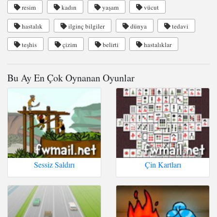
resim
kadın
yaşam
vücut
hastalık
ilginç bilgiler
dünya
tedavi
teşhis
çizim
belirti
hastalıklar
Bu Ay En Çok Oynanan Oyunlar
Sessiz Saldırı
Çin Kartları