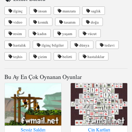
ilginç
insan
manzara
saglık
video
komik
tasarım
doğa
resim
kadın
yaşam
vücut
hastalık
ilginç bilgiler
dünya
tedavi
teşhis
çizim
belirti
hastalıklar
Bu Ay En Çok Oynanan Oyunlar
Sessiz Saldırı
Çin Kartları