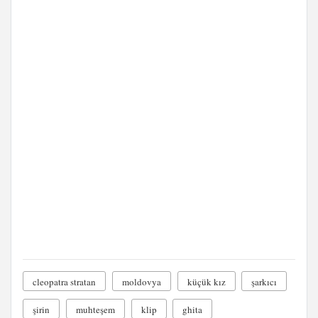
cleopatra stratan
moldovya
küçük kız
şarkıcı
şirin
muhteşem
klip
ghita