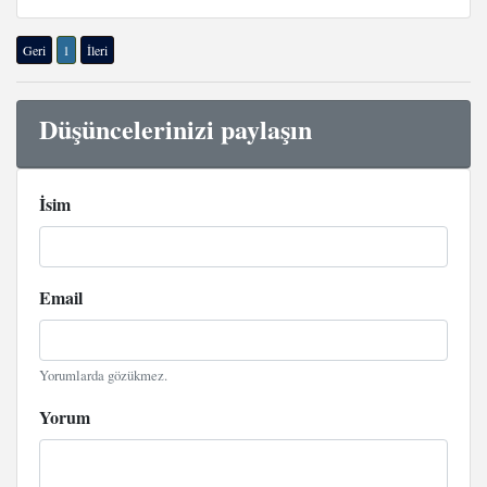
Geri
1
İleri
Düşüncelerinizi paylaşın
İsim
Email
Yorumlarda gözükmez.
Yorum