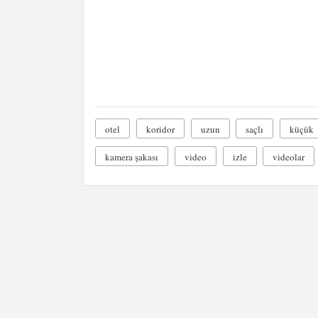
otel
koridor
uzun
saçlı
küçük
kamera şakası
video
izle
videolar