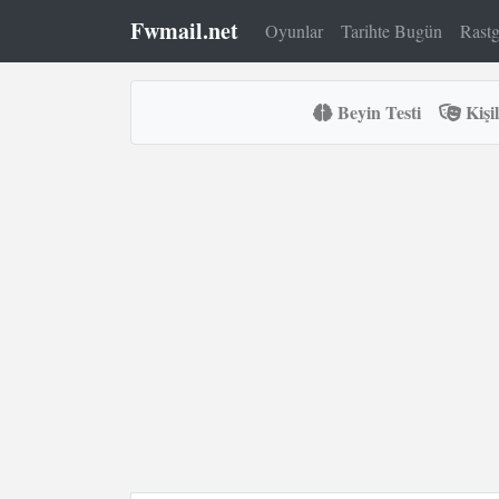
Fwmail.net
Oyunlar
Tarihte Bugün
Rastg
Beyin Testi
Kişil