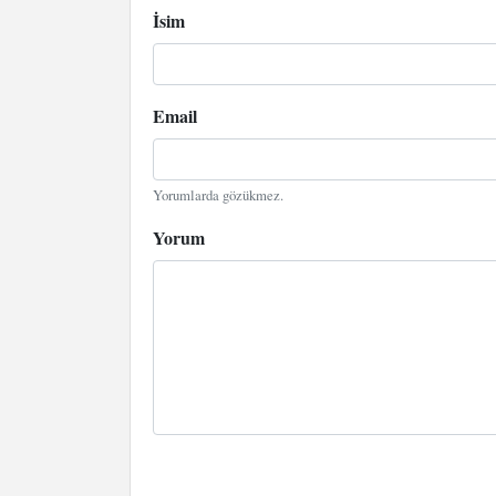
İsim
Email
Yorumlarda gözükmez.
Yorum