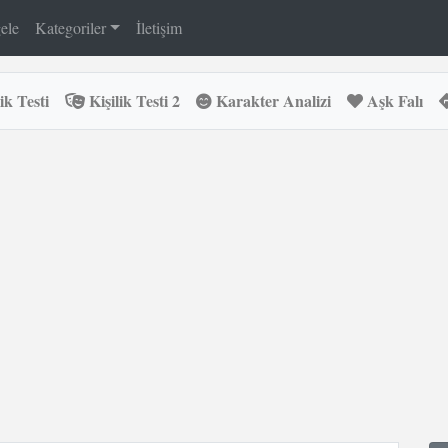
ele
Kategoriler
İletişim
ik Testi
Kişilik Testi 2
Karakter Analizi
Aşk Falı