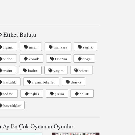
Etiket Bulutu
ilginç
insan
manzara
saglık
video
komik
tasarım
doğa
resim
kadın
yaşam
vücut
hastalık
ilginç bilgiler
dünya
tedavi
teşhis
çizim
belirti
hastalıklar
 Ay En Çok Oynanan Oyunlar