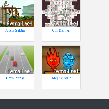
Sessiz Saldırı
Çin Kartları
Bmw Yarışı
Ateş ve Su 2