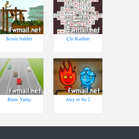
Sessiz Saldırı
Çin Kartları
Bmw Yarışı
Ateş ve Su 2