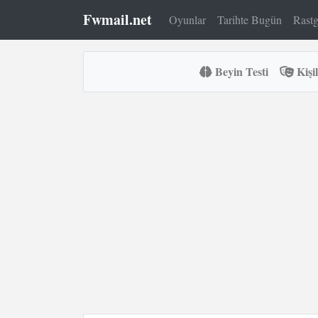
Fwmail.net
Oyunlar
Tarihte Bugün
Rastg
Beyin Testi
Kişil