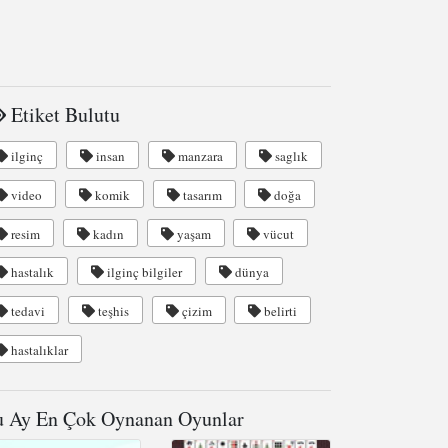
Etiket Bulutu
ilginç
insan
manzara
saglık
video
komik
tasarım
doğa
resim
kadın
yaşam
vücut
hastalık
ilginç bilgiler
dünya
tedavi
teşhis
çizim
belirti
hastalıklar
 Ay En Çok Oynanan Oyunlar