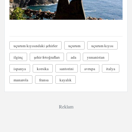
uçurum kıyısındaki şehirler
uçurum
uçurum kıyısı
ilginç
şehir fotoğrafları
ada
yunanistan
ispanya
korsika
santorini
avrupa
italya
manarola
fransa
kayalık
Reklam