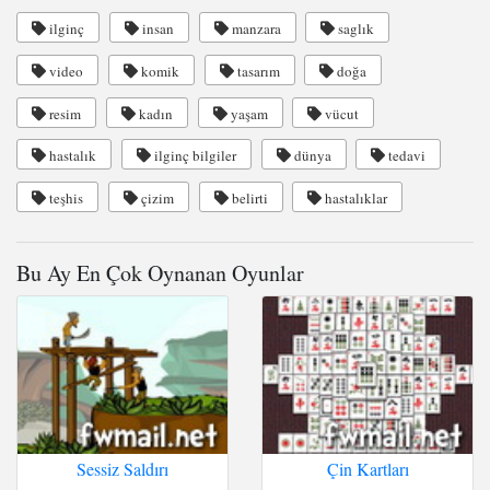
ilginç
insan
manzara
saglık
video
komik
tasarım
doğa
resim
kadın
yaşam
vücut
hastalık
ilginç bilgiler
dünya
tedavi
teşhis
çizim
belirti
hastalıklar
Bu Ay En Çok Oynanan Oyunlar
Sessiz Saldırı
Çin Kartları