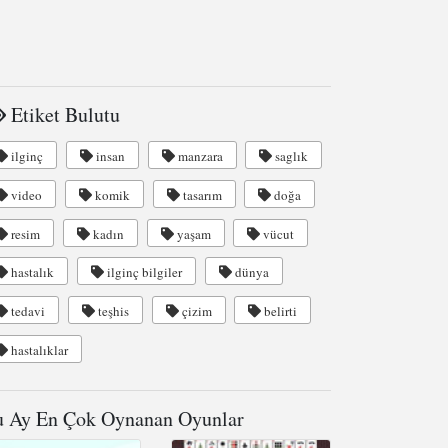
Etiket Bulutu
ilginç
insan
manzara
saglık
video
komik
tasarım
doğa
resim
kadın
yaşam
vücut
hastalık
ilginç bilgiler
dünya
tedavi
teşhis
çizim
belirti
hastalıklar
 Ay En Çok Oynanan Oyunlar