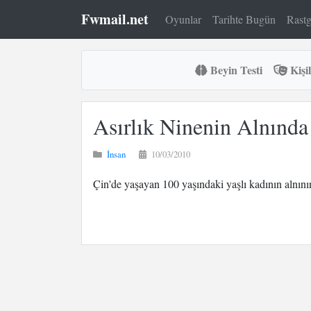
Fwmail.net
Oyunlar
Tarihte Bugün
Rastg
Beyin Testi
Kişil
Asırlık Ninenin Alnında
İnsan
10/03/2010
Çin'de yaşayan 100 yaşındaki yaşlı kadının alnının