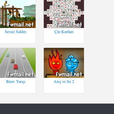
Sessiz Saldırı
Çin Kartları
Bmw Yarışı
Ateş ve Su 2