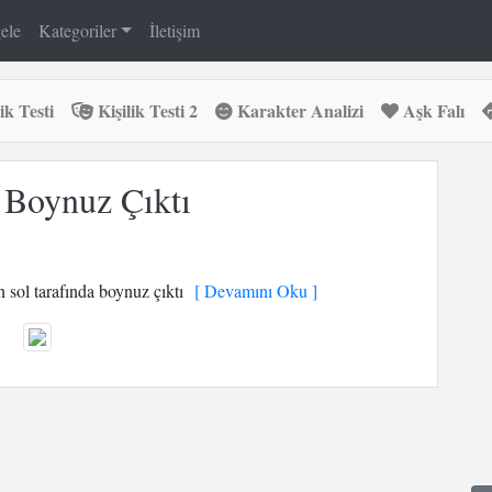
ele
Kategoriler
İletişim
ik Testi
Kişilik Testi 2
Karakter Analizi
Aşk Falı
 Boynuz Çıktı
 sol tarafında boynuz çıktı
[ Devamını Oku ]