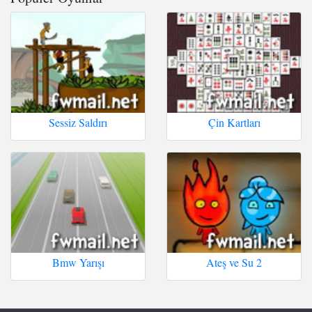
Sessiz Saldırı
Çin Kartları
Bmw Yarışı
Ateş ve Su 2