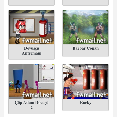
Dövüşçü
Barbar Conan
Antremanı
Çöp Adam Dövüşü
Rocky
2