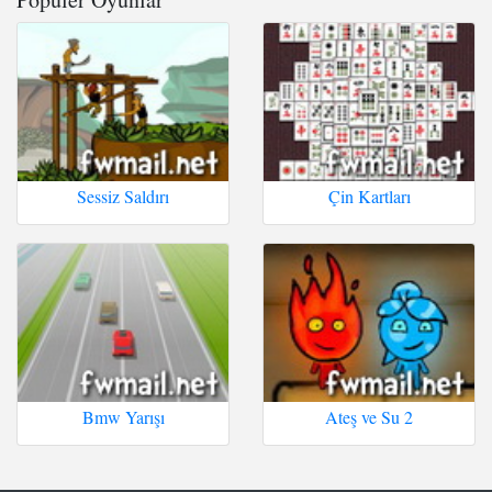
Sessiz Saldırı
Çin Kartları
Bmw Yarışı
Ateş ve Su 2