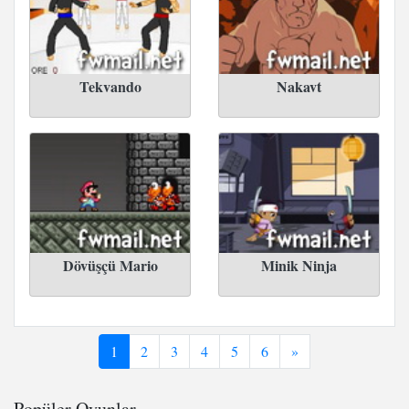
Tekvando
Nakavt
Dövüşçü Mario
Minik Ninja
1
2
3
4
5
6
»
Popüler Oyunlar