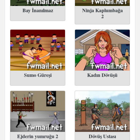
Bay İnanılmaz
Ninja Kaplumbağa
2
Sumo Güreşi
Kadın Dövüşü
Ejderin yumruğu 2
Dövüş Ustası