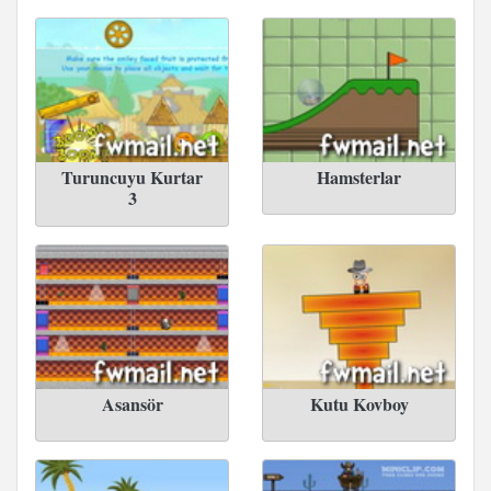
Turuncuyu Kurtar
Hamsterlar
3
Asansör
Kutu Kovboy