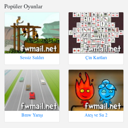
Popüler Oyunlar
Sessiz Saldırı
Çin Kartları
Bmw Yarışı
Ateş ve Su 2