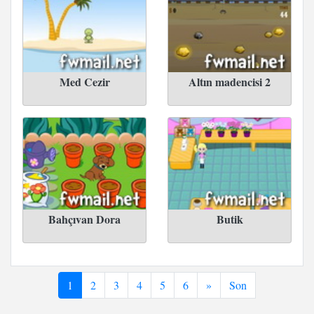
Med Cezir
Altın madencisi 2
Bahçıvan Dora
Butik
1
2
3
4
5
6
»
Son