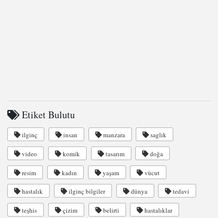
Etiket Bulutu
ilginç
insan
manzara
saglık
video
komik
tasarım
doğa
resim
kadın
yaşam
vücut
hastalık
ilginç bilgiler
dünya
tedavi
teşhis
çizim
belirti
hastalıklar