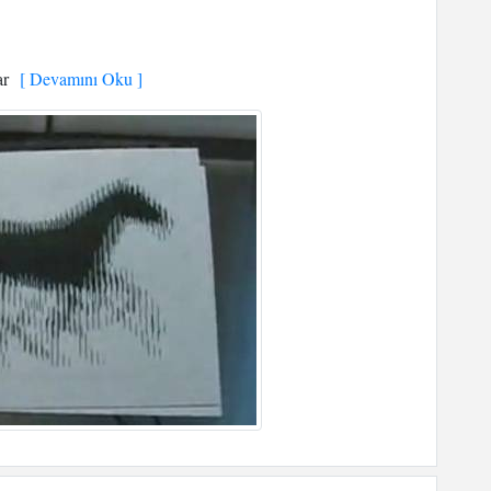
ar
[ Devamını Oku ]