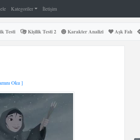
ele
Kategoriler
İletişim
ik Testi
Kişilik Testi 2
Karakter Analizi
Aşk Falı
mını Oku ]