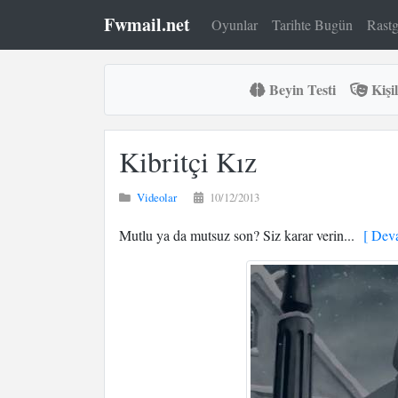
Fwmail.net
Oyunlar
Tarihte Bugün
Rastg
Beyin Testi
Kişil
Kibritçi Kız
Videolar
10/12/2013
Mutlu ya da mutsuz son? Siz karar verin...
[ Deva