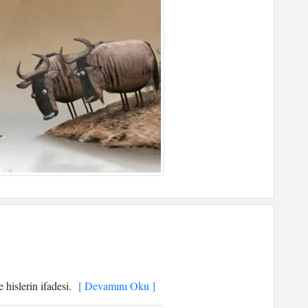
hislerin ifadesi.
[ Devamını Oku ]