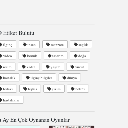
Etiket Bulutu
ilginç
insan
manzara
saglık
video
komik
tasarım
doğa
resim
kadın
yaşam
vücut
hastalık
ilginç bilgiler
dünya
tedavi
teşhis
çizim
belirti
hastalıklar
 Ay En Çok Oynanan Oyunlar