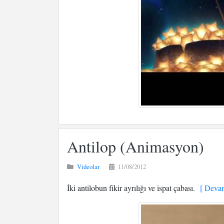
Antilop (Animasyon)
Videolar
11/08/2012
İki antilobun fikir ayrılığı ve ispat çabası.
[ Devam