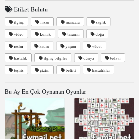
Etiket Bulutu
ilginç
insan
manzara
saglık
video
komik
tasarım
doğa
resim
kadın
yaşam
vücut
hastalık
ilginç bilgiler
dünya
tedavi
teşhis
çizim
belirti
hastalıklar
Bu Ay En Çok Oynanan Oyunlar