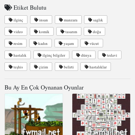
Etiket Bulutu
ilginç
insan
manzara
saglık
video
komik
tasarım
doğa
resim
kadın
yaşam
vücut
hastalık
ilginç bilgiler
dünya
tedavi
teşhis
çizim
belirti
hastalıklar
Bu Ay En Çok Oynanan Oyunlar