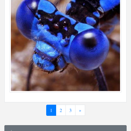
1
2
3
»