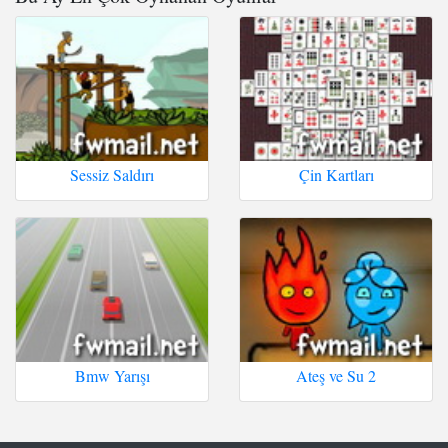
Sessiz Saldırı
Çin Kartları
Bmw Yarışı
Ateş ve Su 2