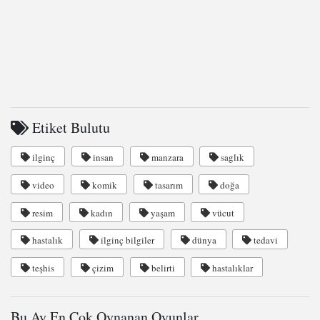
Etiket Bulutu
ilginç
insan
manzara
saglık
video
komik
tasarım
doğa
resim
kadın
yaşam
vücut
hastalık
ilginç bilgiler
dünya
tedavi
teşhis
çizim
belirti
hastalıklar
Bu Ay En Çok Oynanan Oyunlar