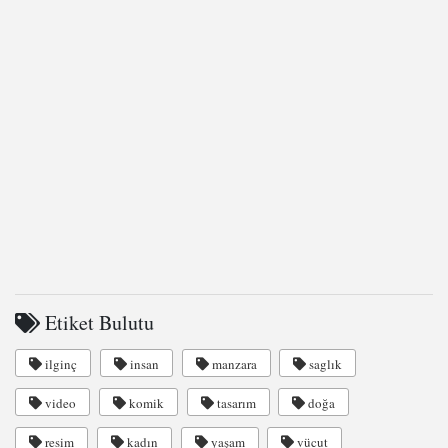
Etiket Bulutu
ilginç
insan
manzara
saglık
video
komik
tasarım
doğa
resim
kadın
yaşam
vücut