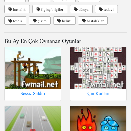
hastalık
ilginç bilgiler
dünya
tedavi
teşhis
çizim
belirti
hastalıklar
Bu Ay En Çok Oynanan Oyunlar
Sessiz Saldırı
Çin Kartları