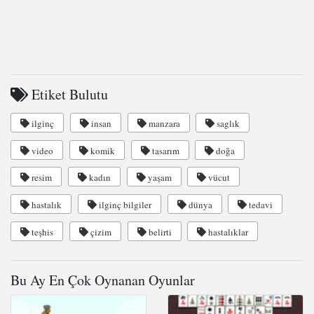
Etiket Bulutu
ilginç
insan
manzara
saglık
video
komik
tasarım
doğa
resim
kadın
yaşam
vücut
hastalık
ilginç bilgiler
dünya
tedavi
teşhis
çizim
belirti
hastalıklar
Bu Ay En Çok Oynanan Oyunlar