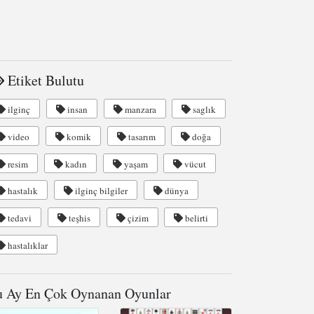
Etiket Bulutu
ilginç
insan
manzara
saglık
video
komik
tasarım
doğa
resim
kadın
yaşam
vücut
hastalık
ilginç bilgiler
dünya
tedavi
teşhis
çizim
belirti
hastalıklar
 Ay En Çok Oynanan Oyunlar