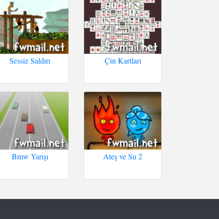
Sessiz Saldırı
Çin Kartları
Bmw Yarışı
Ateş ve Su 2