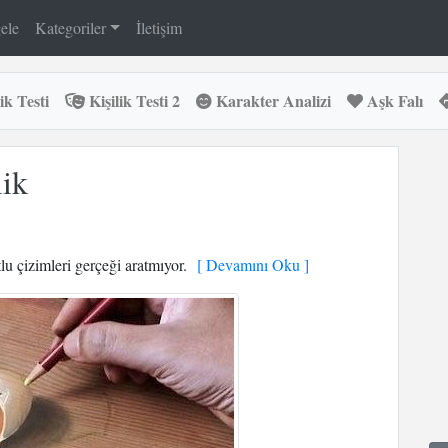
ele
Kategoriler
İletişim
ik Testi
Kişilik Testi 2
Karakter Analizi
Aşk Falı
lik
u çizimleri gerçeği aratmıyor.
[ Devamını Oku ]