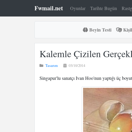
Fwmail.net
Oyunlar
Tarihte Bugün
Rastg
Beyin Testi
Kişil
Kalemle Çizilen Gerçek
Tasarım
03/10/2014
Singapur'lu sanatçı Ivan Hoo'nun yaptığı üç boyutl