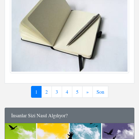
1
2
3
4
5
»
Son
İnsanlar Sizi Nasıl Algılıyor?