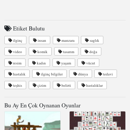
Etiket Bulutu
ilginç
insan
manzara
saglık
video
komik
tasarım
doğa
resim
kadın
yaşam
vücut
hastalık
ilginç bilgiler
dünya
tedavi
teşhis
çizim
belirti
hastalıklar
Bu Ay En Çok Oynanan Oyunlar