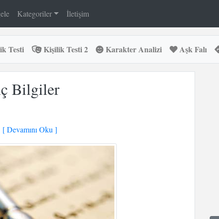
ele
Kategoriler
İletişim
ik Testi
Kişilik Testi 2
Karakter Analizi
Aşk Falı
ç Bilgiler
[ Devamını Oku ]