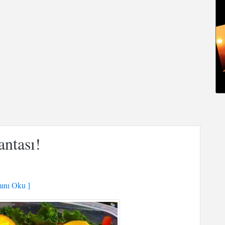
ntası!
nı Oku ]