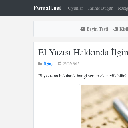
Fwmail.net
Oyunlar
Tarihte Bugün
Rastg
Beyin Testi
Kişil
El Yazısı Hakkında İlgin
İlginç
23/05/2012
El yazısına bakılarak hangi veriler elde edilebilir?