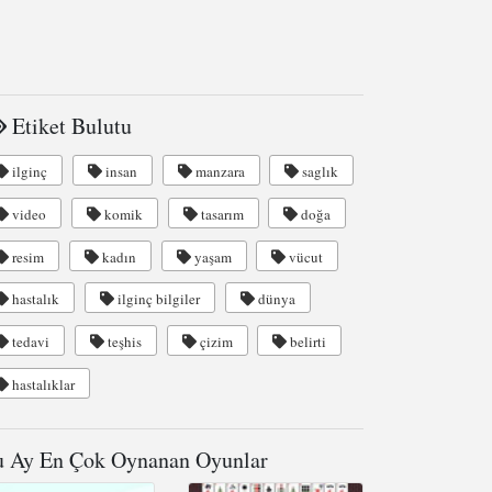
Etiket Bulutu
ilginç
insan
manzara
saglık
video
komik
tasarım
doğa
resim
kadın
yaşam
vücut
hastalık
ilginç bilgiler
dünya
tedavi
teşhis
çizim
belirti
hastalıklar
 Ay En Çok Oynanan Oyunlar