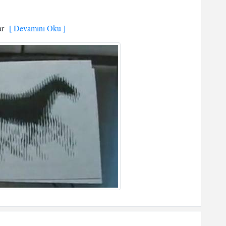
ar
[ Devamını Oku ]