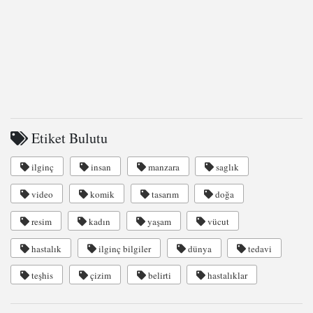
Etiket Bulutu
ilginç
insan
manzara
saglık
video
komik
tasarım
doğa
resim
kadın
yaşam
vücut
hastalık
ilginç bilgiler
dünya
tedavi
teşhis
çizim
belirti
hastalıklar