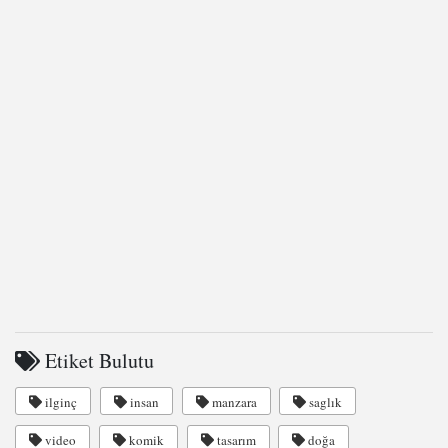
Etiket Bulutu
ilginç
insan
manzara
saglık
video
komik
tasarım
doğa