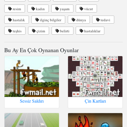
resim
kadın
yaşam
vücut
hastalık
ilginç bilgiler
dünya
tedavi
teşhis
çizim
belirti
hastalıklar
Bu Ay En Çok Oynanan Oyunlar
Sessiz Saldırı
Çin Kartları