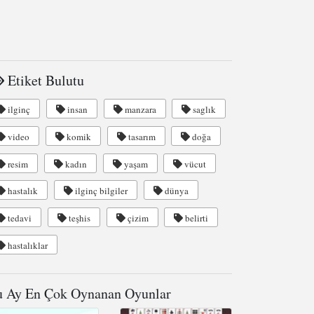
Etiket Bulutu
ilginç
insan
manzara
saglık
video
komik
tasarım
doğa
resim
kadın
yaşam
vücut
hastalık
ilginç bilgiler
dünya
tedavi
teşhis
çizim
belirti
hastalıklar
 Ay En Çok Oynanan Oyunlar