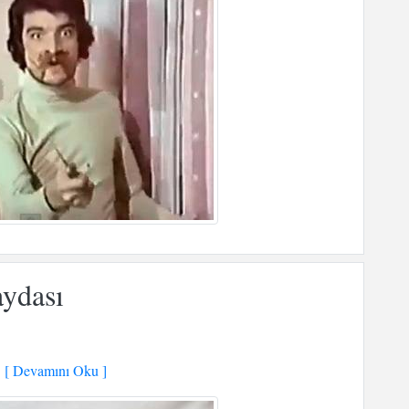
aydası
[ Devamını Oku ]