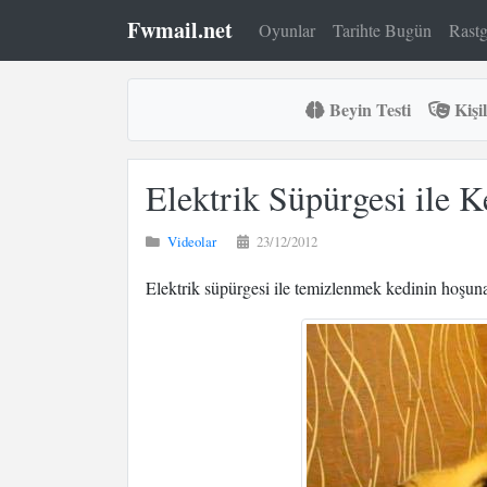
Fwmail.net
Oyunlar
Tarihte Bugün
Rastg
Beyin Testi
Kişil
Elektrik Süpürgesi ile K
Videolar
23/12/2012
Elektrik süpürgesi ile temizlenmek kedinin hoşuna 