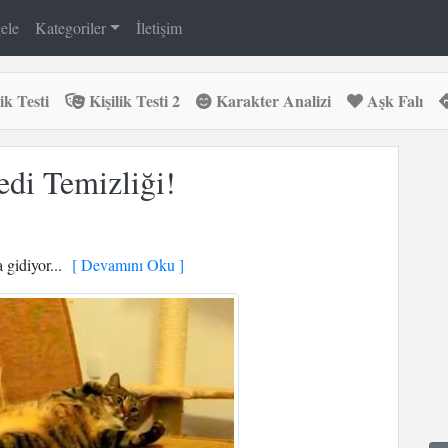
ele
Kategoriler
İletişim
ik Testi
Kişilik Testi 2
Karakter Analizi
Aşk Falı
edi Temizliği!
gidiyor...
[ Devamını Oku ]