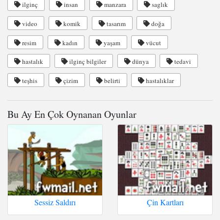
ilginç
insan
manzara
saglık
video
komik
tasarım
doğa
resim
kadın
yaşam
vücut
hastalık
ilginç bilgiler
dünya
tedavi
teşhis
çizim
belirti
hastalıklar
Bu Ay En Çok Oynanan Oyunlar
Sessiz Saldırı
Çin Kartları