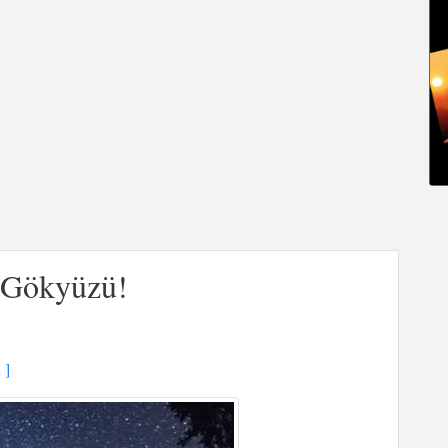
 Gökyüzü!
 ]