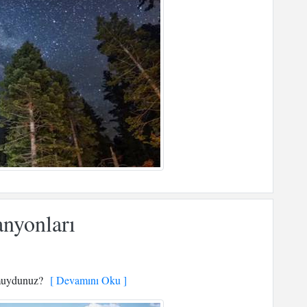
anyonları
 muydunuz?
[ Devamını Oku ]