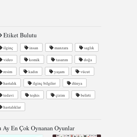
Etiket Bulutu
ilginç
insan
manzara
saglık
video
komik
tasarım
doğa
resim
kadın
yaşam
vücut
hastalık
ilginç bilgiler
dünya
tedavi
teşhis
çizim
belirti
hastalıklar
 Ay En Çok Oynanan Oyunlar