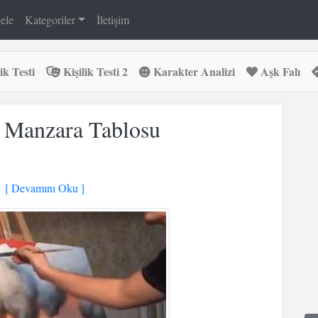
ele
Kategoriler
İletişim
ik Testi
Kişilik Testi 2
Karakter Analizi
Aşk Falı
 Manzara Tablosu
[ Devamını Oku ]