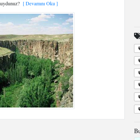
 muydunuz?
[ Devamını Oku ]
Bu