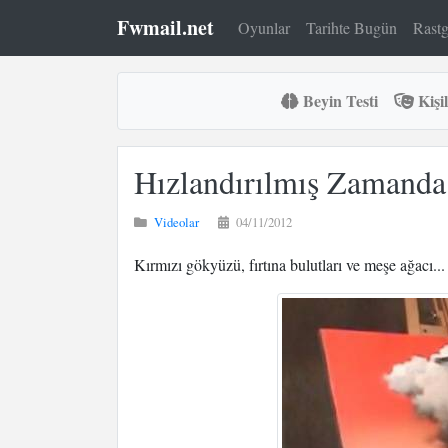
Fwmail.net
Oyunlar
Tarihte Bugün
Rastg
Beyin Testi
Kişil
Hızlandırılmış Zamanda
Videolar
04/11/2012
Kırmızı gökyüzü, fırtına bulutları ve meşe ağacı...