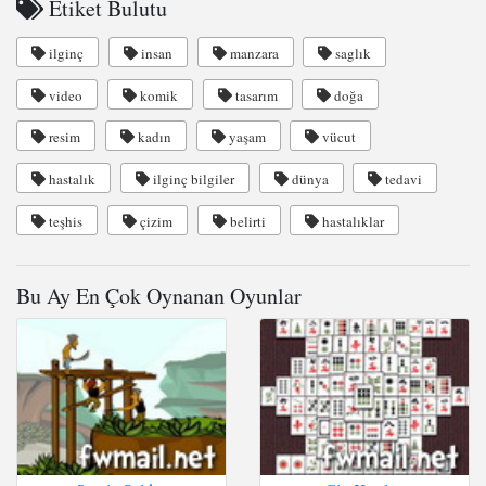
Etiket Bulutu
ilginç
insan
manzara
saglık
video
komik
tasarım
doğa
resim
kadın
yaşam
vücut
hastalık
ilginç bilgiler
dünya
tedavi
teşhis
çizim
belirti
hastalıklar
Bu Ay En Çok Oynanan Oyunlar