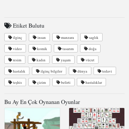
Etiket Bulutu
ilginç
insan
manzara
saglık
video
komik
tasarım
doğa
resim
kadın
yaşam
vücut
hastalık
ilginç bilgiler
dünya
tedavi
teşhis
çizim
belirti
hastalıklar
Bu Ay En Çok Oynanan Oyunlar