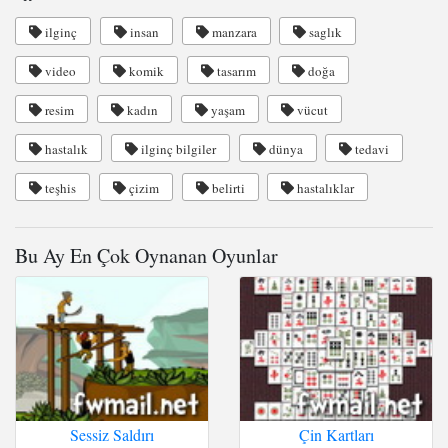
ilginç
insan
manzara
saglık
video
komik
tasarım
doğa
resim
kadın
yaşam
vücut
hastalık
ilginç bilgiler
dünya
tedavi
teşhis
çizim
belirti
hastalıklar
Bu Ay En Çok Oynanan Oyunlar
Sessiz Saldırı
Çin Kartları