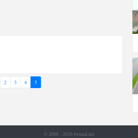
2
3
4
5
© 2008 - 2026 fwmail.net