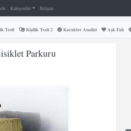
ele
Kategoriler
İletişim
ik Testi
Kişilik Testi 2
Karakter Analizi
Aşk Falı
isiklet Parkuru