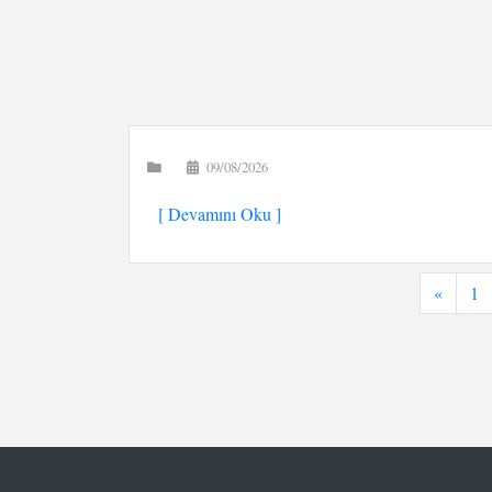
09/08/2026
[ Devamını Oku ]
«
1