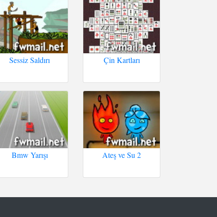
Sessiz Saldırı
Çin Kartları
Bmw Yarışı
Ateş ve Su 2