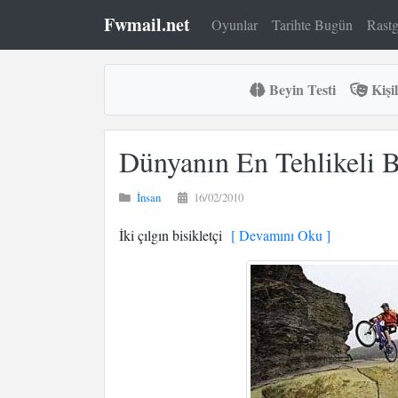
Fwmail.net
Oyunlar
Tarihte Bugün
Rastg
Beyin Testi
Kişil
Dünyanın En Tehlikeli B
İnsan
16/02/2010
İki çılgın bisikletçi
[ Devamını Oku ]