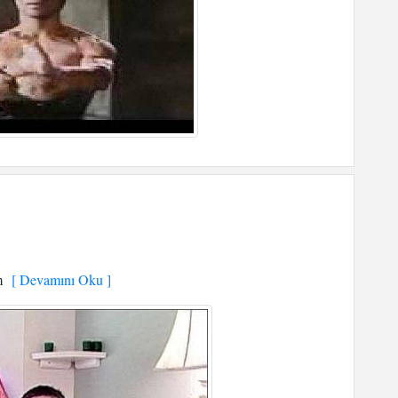
m
[ Devamını Oku ]