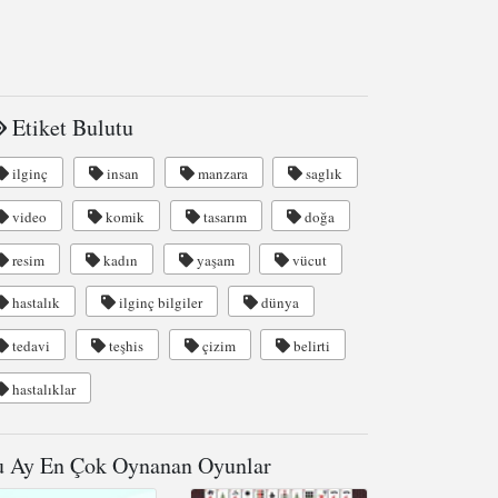
Etiket Bulutu
ilginç
insan
manzara
saglık
video
komik
tasarım
doğa
resim
kadın
yaşam
vücut
hastalık
ilginç bilgiler
dünya
tedavi
teşhis
çizim
belirti
hastalıklar
 Ay En Çok Oynanan Oyunlar