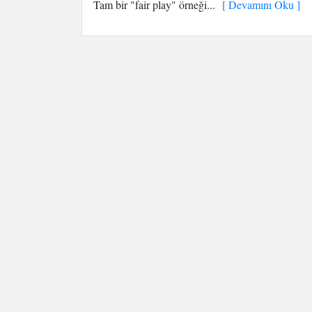
Tam bir "fair play" örneği...
[ Devamını Oku ]