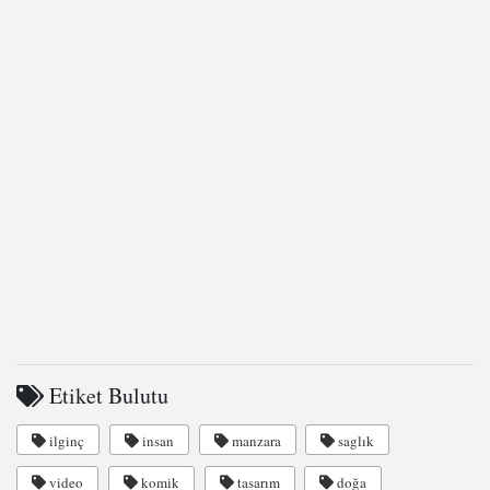
Etiket Bulutu
ilginç
insan
manzara
saglık
video
komik
tasarım
doğa