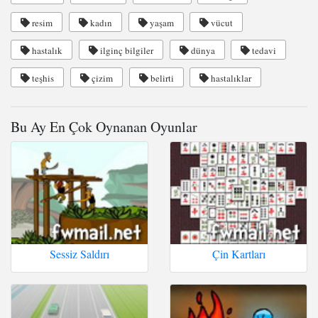
resim
kadın
yaşam
vücut
hastalık
ilginç bilgiler
dünya
tedavi
teşhis
çizim
belirti
hastalıklar
Bu Ay En Çok Oynanan Oyunlar
Sessiz Saldırı
Çin Kartları