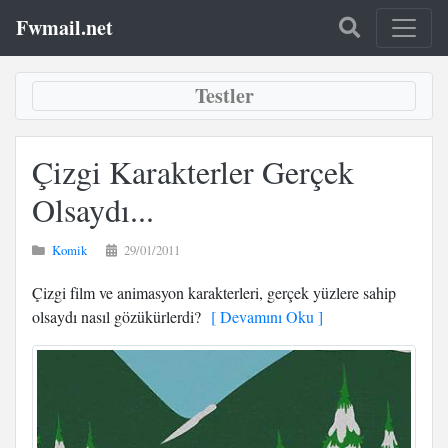
Fwmail.net
Testler
Çizgi Karakterler Gerçek
Olsaydı...
Komik
29/01/2011
Çizgi film ve animasyon karakterleri, gerçek yüzlere sahip
olsaydı nasıl gözükürlerdi?
[ Devamını Oku ]